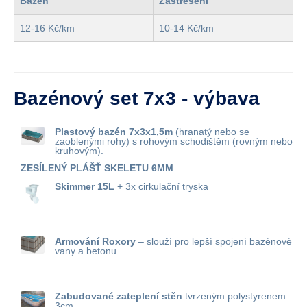
Bazén
Zastřešení
12-16 Kč/km
10-14 Kč/km
Bazénový set 7x3 - výbava
Plastový bazén 7x3x1,5m
(hranatý nebo se
zaoblenými rohy) s rohovým schodištěm (rovným nebo
kruhovým).
ZESÍLENÝ PLÁŠŤ SKELETU 6MM
Skimmer 15L
+ 3x cirkulační tryska
Armování Roxory
– slouží pro lepší spojení bazénové
vany a betonu
Zabudované zateplení stěn
tvrzeným polystyrenem
3cm