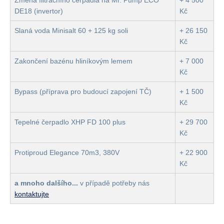
Změna filtračního čerpadla na Mr. Pump ECO
+ 4 500
DE18 (invertor)
Kč
Slaná voda Minisalt 60 + 125 kg soli
+ 26 150
Kč
Zakončení bazénu hliníkovým lemem
+ 7 000
Kč
Bypass (příprava pro budoucí zapojení TČ)
+ 1 500
Kč
Tepelné čerpadlo XHP FD 100 plus
+ 29 700
Kč
Protiproud Elegance 70m3, 380V
+ 22 900
Kč
a mnoho dalšího...
v případě potřeby nás
kontaktujte