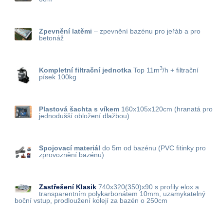
Zpevnění latěmi
– zpevnění bazénu pro jeřáb a pro
betonáž
3
Kompletní filtrační jednotka
Top 11m
/h + filtrační
písek 100kg
Plastová šachta s víkem
160x105x120cm (hranatá pro
jednodušší obložení dlažbou)
Spojovací materiál
do 5m od bazénu (PVC fitinky pro
zprovoznění bazénu)
Zastřešení Klasik
740x320(350)x90 s profily elox a
transparentním polykarbonátem 10mm, uzamykatelný
boční vstup, prodloužení kolejí za bazén o 250cm