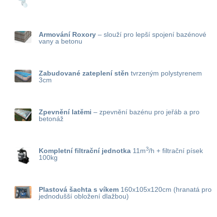
Armování Roxory
– slouží pro lepší spojení bazénové
vany a betonu
Zabudované zateplení stěn
tvrzeným polystyrenem
3cm
Zpevnění latěmi
– zpevnění bazénu pro jeřáb a pro
betonáž
3
Kompletní filtrační jednotka
11m
/h + filtrační písek
100kg
Plastová šachta s víkem
160x105x120cm (hranatá pro
jednodušší obložení dlažbou)