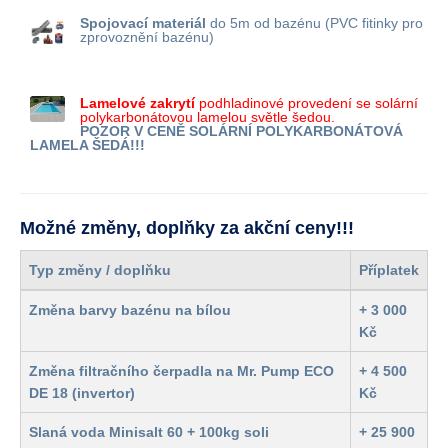
Spojovací materiál
do 5m od bazénu (PVC fitinky pro
zprovoznění bazénu)
Lamelové zakrytí
podhladinové provedení se solární
polykarbonátovou lamelou světle šedou.
POZOR V CENĚ SOLÁRNÍ POLYKARBONÁTOVÁ
LAMELA ŠEDÁ!!!
Možné změny, doplňky za akční ceny!!!
Typ změny / doplňku
Příplatek
Změna barvy bazénu na bílou
+ 3 000
Kč
Změna filtračního čerpadla na Mr. Pump ECO
+ 4 500
DE 18 (invertor)
Kč
Slaná voda Minisalt 60 + 100kg soli
+ 25 900