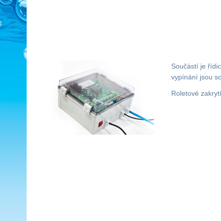
Součástí je říd
vypínání jsou s
Roletové zakryt