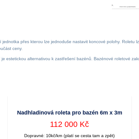
icí jednotka přes kterou lze jednoduše nastavit koncové polohy. Rolet
oučást ceny.
í je estetickou alternativou k zastřešení bazénů. Bazénové roletové zak
Nadhladinová roleta pro bazén 6m x 3m
112 000 Kč
Dopravné: 10kč/km (platí se cesta tam a zpět)