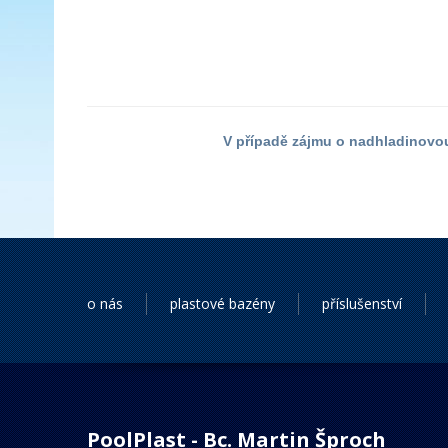
V případě zájmu o nadhladinovou
o nás
plastové bazény
příslušenství
PoolPlast - Bc. Martin Šproch