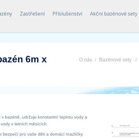
azény
Zastřešení
Příslušenství
Akční bazénové sety
 bazén 6m x
O nás
Bazénové sety
dy v bazéně, udržuje konstantní teplotu vody a
vody v letních měsících.
je bezpečí pro vaše děti a domácí mazlíčky.