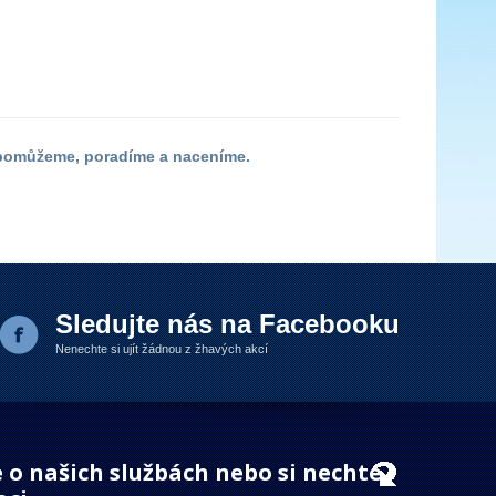
 pomůžeme, poradíme a naceníme.
Sledujte nás na Facebooku
Nenechte si ujít žádnou z žhavých akcí
 o našich službách nebo si nechte