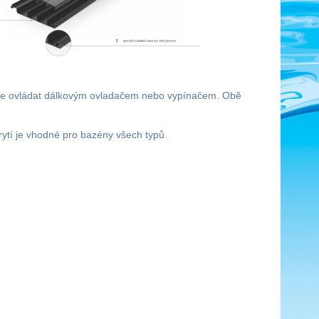
u lze ovládat dálkovým ovladačem nebo vypínačem. Obě
rytí je vhodné pro bazény všech typů.