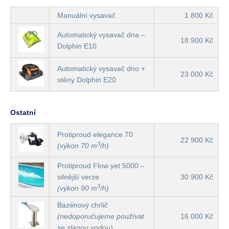
Manuální vysavač
1 800 Kč
Automatický vysavač dna –
18 900 Kč
Dolphin E10
Automatický vysavač dno +
23 000 Kč
stěny Dolphin E20
Ostatní
Protiproud elegance 70
22 900 Kč
3
(výkon 70 m
/h)
Protiproud Flow yet 5000 –
silnější verze
30 900 Kč
3
(výkon 90 m
/h)
Bazénový chrlič
(nedoporučujeme používat
16 000 Kč
se slanou vodou)