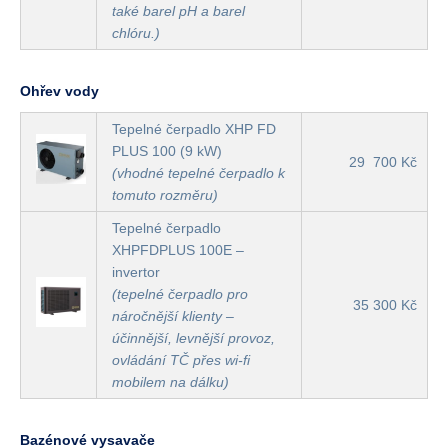
také barel pH a barel
chlóru.)
Ohřev vody
Tepelné čerpadlo XHP FD
PLUS 100 (9 kW)
29 700 Kč
(vhodné tepelné čerpadlo k
tomuto rozměru)
Tepelné čerpadlo
XHPFDPLUS 100E –
invertor
(tepelné čerpadlo pro
35 300 Kč
náročnější klienty –
účinnější, levnější provoz,
ovládání TČ přes wi-fi
mobilem na dálku)
Bazénové vysavače