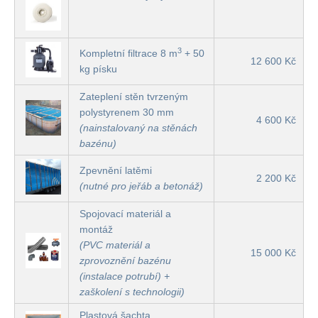
3
Kompletní filtrace 8 m
+ 50
12 600 Kč
kg písku
Zateplení stěn tvrzeným
polystyrenem 30 mm
4 600 Kč
(nainstalovaný na stěnách
bazénu)
Zpevnění latěmi
2 200 Kč
(nutné pro jeřáb a betonáž)
Spojovací materiál a
montáž
(PVC materiál a
15 000 Kč
zprovoznění bazénu
(instalace potrubí) +
zaškolení s technologii)
Plastová šachta