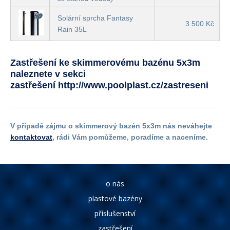
Solární sprcha Fantasy
3 500 Kč
Rain 35L
Zastřešení ke skimmerovému bazénu 5x3m
naleznete v sekci
zastřešení
http://www.poolplast.cz/zastreseni
V případě zájmu o skimmerový bazén 5x3m nás neváhejte
kontaktovat
, rádi Vám pomůžeme, poradíme a naceníme.
o nás
plastové bazény
příslušenství
zastřešení