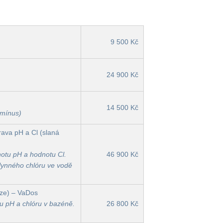
9 500 Kč
24 900 Kč
14 500 Kč
 mínus)
ava pH a Cl (slaná
dnotu pH a hodnotu Cl.
46 900 Kč
plynného chlóru ve vodě
rze) – VaDos
tu pH a chlóru v bazéně.
26 800 Kč