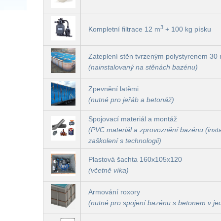
3
Kompletní filtrace 12 m
+ 100 kg písku
Zateplení stěn tvrzeným polystyrenem 3
(nainstalovaný na stěnách bazénu)
Zpevnění latěmi
(nutné pro jeřáb a betonáž)
Spojovací materiál a montáž
(PVC materiál a zprovoznění bazénu (insta
zaškolení s technologii)
Plastová šachta 160x105x120
(včetně víka)
Armování roxory
(nutné pro spojení bazénu s betonem v je