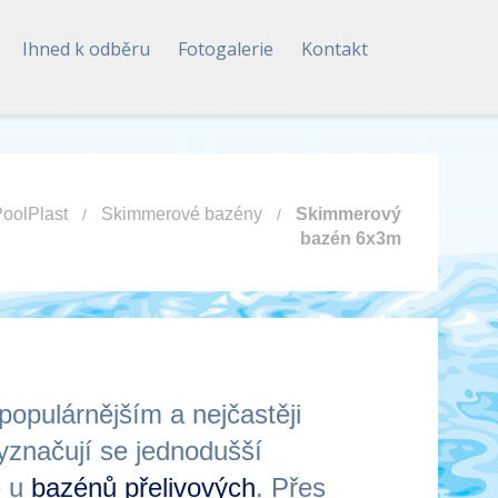
Ihned k odběru
Fotogalerie
Kontakt
oolPlast
Skimmerové bazény
Skimmerový
bazén 6x3m
populárnějším a nejčastěji
značují se jednodušší
e u
bazénů přelivových
. Přes