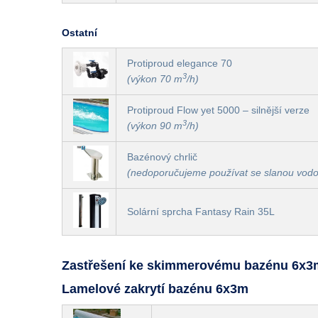
Ostatní
Protiproud elegance 70
3
(výkon 70 m
/h)
Protiproud Flow yet 5000 – silnější verze
3
(výkon 90 m
/h)
Bazénový chrlič
(nedoporučujeme používat se slanou vod
Solární sprcha Fantasy Rain 35L
Zastřešení ke skimmerovému bazénu 6x3m 
Lamelové zakrytí bazénu 6x3m