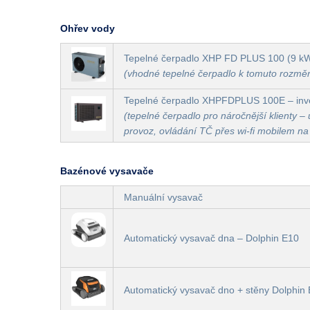
Ohřev vody
Tepelné čerpadlo XHP FD PLUS 100 (9 k
(vhodné tepelné čerpadlo k tomuto rozmě
Tepelné čerpadlo XHPFDPLUS 100E – inve
(tepelné čerpadlo pro náročnější klienty – ú
provoz, ovládání TČ přes wi-fi mobilem na
Bazénové vysavače
Manuální vysavač
Automatický vysavač dna – Dolphin E10
Automatický vysavač dno + stěny Dolphin