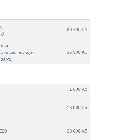
W)
29 700 Kč
ru)
rtor
činnější, levnější
35 300 Kč
 dálku)
1 800 Kč
18 900 Kč
 E20
23 000 Kč