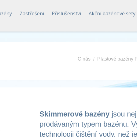
azény
Zastřešení
Příslušenství
Akční bazénové sety
O nás
Plastové bazény P
Skimmerové bazény
jsou nej
prodávaným typem bazénu. Vy
technologii čištění vody, než j