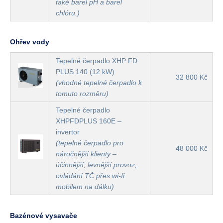
také barel pH a barel
chlóru.)
Ohřev vody
Tepelné čerpadlo XHP FD
PLUS 140 (12 kW)
32 800 Kč
(vhodné tepelné čerpadlo k
tomuto rozměru)
Tepelné čerpadlo
XHPFDPLUS 160E –
invertor
(tepelné čerpadlo pro
48 000 Kč
náročnější klienty –
účinnější, levnější provoz,
ovládání TČ přes wi-fi
mobilem na dálku)
Bazénové vysavače