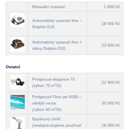
Manuální vysavač
1 800 Kč
Automatický vysavač dna –
18 900 Kč
Dolphin E10
Automatický vysavač dno +
23 000 Kč
stěny Dolphin E20
Ostatní
Protiproud elegance 70
22 900 Kč
3
(výkon 70 m
/h)
Protiproud Flow yet 5000 –
silnější verze
30 900 Kč
3
(výkon 90 m
/h)
Bazénový chrlič
(nedoporučujeme používat
16 000 Kč