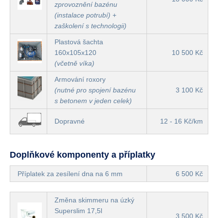
zprovoznění bazénu
(instalace potrubí) +
zaškolení s technologii)
Plastová šachta
160x105x120
10 500 Kč
(včetně víka)
Armování roxory
(nutné pro spojení bazénu
3 100 Kč
s betonem v jeden celek)
Dopravné
12 - 16 Kč/km
Doplňkové komponenty a příplatky
Příplatek za zesílení dna na 6 mm
6 500 Kč
Změna skimmeru na úzký
Superslim 17,5l
3 500 Kč