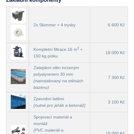
Základní komponenty
2x Skimmer + 4 trysky
6 600 Kč
3
Kompletní filtrace 16 m
+
18 000 Kč
150 kg písku
Zateplení stěn tvrzeným
polystyrenem 30 mm
7 300 Kč
(nainstalovaný na stěnách
bazénu)
Zpevnění latěmi
3 100 Kč
(nutné pro jeřáb a betonáž)
Spojovací materiál a
montáž
(PVC materiál a
18 000 Kč