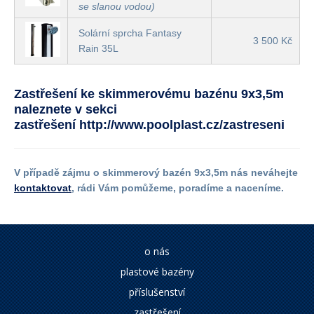
se slanou vodou)
Solární sprcha Fantasy
3 500 Kč
Rain 35L
Zastřešení ke skimmerovému bazénu 9x3,5m
naleznete v sekci
zastřešení
http://www.poolplast.cz/zastreseni
V případě zájmu o skimmerový bazén 9x3,5m nás neváhejte
kontaktovat
, rádi Vám pomůžeme, poradíme a naceníme.
o nás
plastové bazény
příslušenství
zastřešení