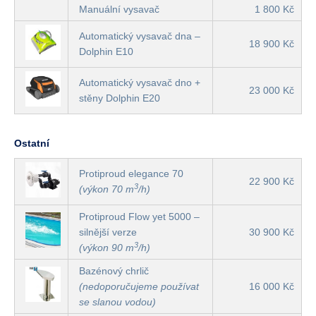
Manuální vysavač
1 800 Kč
Automatický vysavač dna –
18 900 Kč
Dolphin E10
Automatický vysavač dno +
23 000 Kč
stěny Dolphin E20
Ostatní
Protiproud elegance 70
22 900 Kč
3
(výkon 70 m
/h)
Protiproud Flow yet 5000 –
silnější verze
30 900 Kč
3
(výkon 90 m
/h)
Bazénový chrlič
(nedoporučujeme používat
16 000 Kč
se slanou vodou)