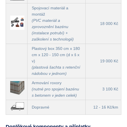
Spojovací materiál a
montáž
(PVC materiál a
18 000 Kč
zprovoznění bazénu
(instalace potrubí) +
zaškolení s technologii)
Plastový box 350 cm x 180
cm x 120 - 150 cm (d x š x
v)
19 000 Kč
(plastová šachta s retenční
nádobou v jednom)
Armování roxory
(nutné pro spojení bazénu
3 100 Kč
s betonem v jeden celek)
Dopravné
12 - 16 Kč/km
Doplňkové komponenty a příplatky