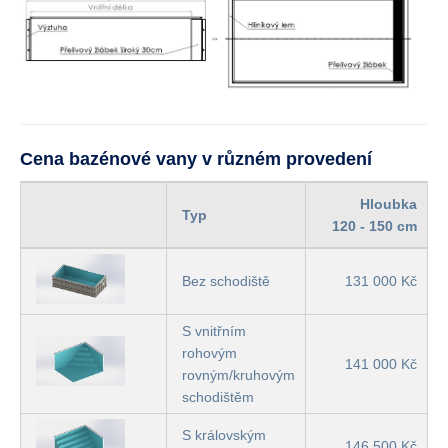
Cena bazénové vany v různém provedení
Hloubka
Typ
120 - 150 cm
Bez schodiště
131 000 Kč
S vnitřním
rohovým
141 000 Kč
rovným/kruhovým
schodištěm
S královským
146 500 Kč