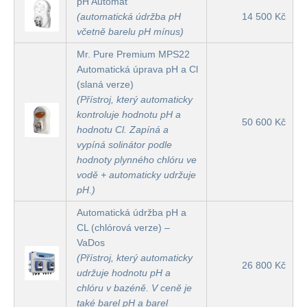
pH Automat
(automatická údržba pH
14 500 Kč
včetně barelu pH mínus)
Mr. Pure Premium MPS22
Automatická úprava pH a Cl
(slaná verze)
(Přístroj, který automaticky
kontroluje hodnotu pH a
50 600 Kč
hodnotu Cl. Zapíná a
vypíná solinátor podle
hodnoty plynného chlóru ve
vodě + automaticky udržuje
pH.)
Automatická údržba pH a
CL (chlórová verze) –
VaDos
(Přístroj, který automaticky
26 800 Kč
udržuje hodnotu pH a
chlóru v bazéně. V ceně je
také barel pH a barel