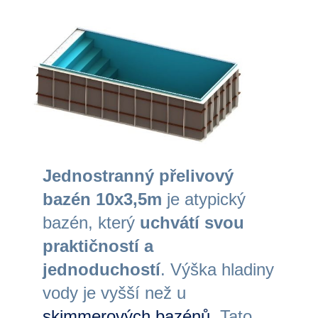
Jednostranný přelivový
bazén 10x3,5m
je atypický
bazén, který
uchvátí svou
praktičností a
jednoduchostí
. Výška hladiny
vody je vyšší než u
skimmerových bazénů
. Tato