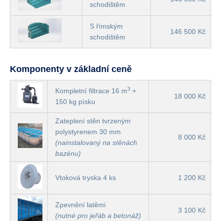
schodištěm
S římským
146 500 Kč
schodištěm
Komponenty v základní ceně
3
Kompletní filtrace 16 m
+
18 000 Kč
150 kg písku
Zateplení stěn tvrzeným
polystyrenem 30 mm
8 000 Kč
(nainstalovaný na stěnách
bazénu)
Vtoková tryska 4 ks
1 200 Kč
Zpevnění latěmi
3 100 Kč
(nutné pro jeřáb a betonáž)