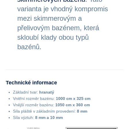
varianta je vhodný kompromis
mezi skimmerovým a
přelivovým bazénem, která
skloubí klady obou typů
bazénů.
Technické informace
Základní tvar:
hranatý
Vnitřní rozměr bazénu:
1000 cm x 325 cm
Vnější rozměr bazénu:
1050 cm x 360 cm
Síla pláště v základním provedení:
8 mm
Síla výztuh:
8 mm a 10 mm