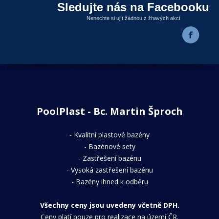
Sledujte nás na Facebooku
Nenechte si ujít žádnou z žhavých akcí
PoolPlast - Bc. Martin Šproch
-
Kvalitní plastové bazény
-
Bazénové sety
-
Zastřešení bazénu
-
Vysoká zastřešení bazénu
-
Bazény ihned k odběru
Všechny ceny jsou uvedeny včetně DPH.
Ceny platí pouze pro realizace na území ČR.