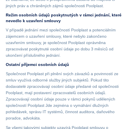
jiných práv a chráněných zájmů společnosti Poolplast.
Režim osobních údajů poskytnutých v rámci jednání, které
nevedlo k uzavření smlouvy
V případě jednání mezi společností Poolplast a potenciálním
zájemcem o uzavření smlouvy, které nebylo zakončeno
uzavřením smlouvy, je společnost Poolplast oprávněna
zpracovávat poskytnuté osobní údaje po dobu 3 měsíců od
ukončení příslušného jednání.
Ostatní příjemci osobních údajů
Společnost Poolplast při plnění svých závazků a povinností ze
smluv využívá odborné služby jiných subjektů. Pokud tito
dodavatelé zpracovávají osobní údaje předané od společnosti
Poolplast, mají postavení zpracovatelů osobních údajů.
Zpracovávají osobní údaje pouze v rámci pokynů udělených
společností Poolplast Jde zejména o vymáhání dlužných
pohledávek, správu IT systémů, činnost auditora, daňového
poradce, advokáta.
Se všemi takovými subjekty uzavírá Poolplast smlouvu o