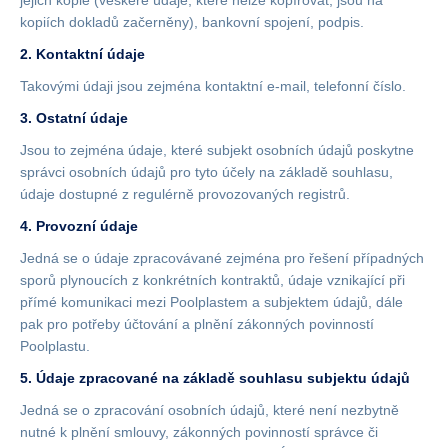
jejich kopie (veškeré údaje, které nelze kopírovat, jsou na
kopiích dokladů začerněny), bankovní spojení, podpis.
2. Kontaktní údaje
Takovými údaji jsou zejména kontaktní e-mail, telefonní číslo.
3. Ostatní údaje
Jsou to zejména údaje, které subjekt osobních údajů poskytne
správci osobních údajů pro tyto účely na základě souhlasu,
údaje dostupné z regulérně provozovaných registrů.
4. Provozní údaje
Jedná se o údaje zpracovávané zejména pro řešení případných
sporů plynoucích z konkrétních kontraktů, údaje vznikající při
přímé komunikaci mezi Poolplastem a subjektem údajů, dále
pak pro potřeby účtování a plnění zákonných povinností
Poolplastu.
5. Údaje zpracované na základě souhlasu subjektu údajů
Jedná se o zpracování osobních údajů, které není nezbytně
nutné k plnění smlouvy, zákonných povinností správce či