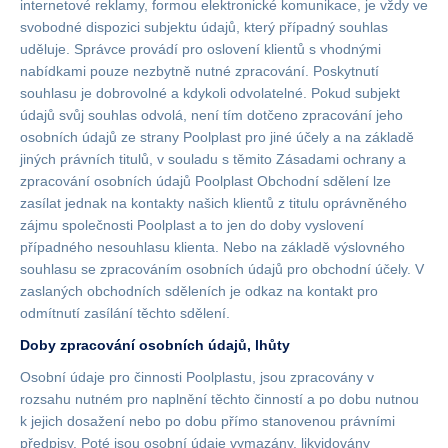
internetové reklamy, formou elektronické komunikace, je vždy ve
svobodné dispozici subjektu údajů, který případný souhlas
uděluje. Správce provádí pro oslovení klientů s vhodnými
nabídkami pouze nezbytně nutné zpracování. Poskytnutí
souhlasu je dobrovolné a kdykoli odvolatelné. Pokud subjekt
údajů svůj souhlas odvolá, není tím dotčeno zpracování jeho
osobních údajů ze strany Poolplast pro jiné účely a na základě
jiných právních titulů, v souladu s těmito Zásadami ochrany a
zpracování osobních údajů Poolplast Obchodní sdělení lze
zasílat jednak na kontakty našich klientů z titulu oprávněného
zájmu společnosti Poolplast a to jen do doby vyslovení
případného nesouhlasu klienta. Nebo na základě výslovného
souhlasu se zpracováním osobních údajů pro obchodní účely. V
zaslaných obchodních sděleních je odkaz na kontakt pro
odmítnutí zasílání těchto sdělení.
Doby zpracování osobních údajů, lhůty
Osobní údaje pro činnosti Poolplastu, jsou zpracovány v
rozsahu nutném pro naplnění těchto činností a po dobu nutnou
k jejich dosažení nebo po dobu přímo stanovenou právními
předpisy. Poté jsou osobní údaje vymazány, likvidovány