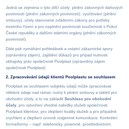
Jedná se zejména o tyto dílčí účely: plnění zákonných daňových
povinností (plnění zákonných povinností), vyúčtování (plnění
smlouvy), účely stanovené zvláštními zákony pro potřeby
trestního řízení a pro naplnění povinnosti součinnosti s Policií
České republiky a dalšími státními orgány (plnění zákonných
povinností).
Dále pak vymáhání pohledávek a ostatní zákaznické spory
(oprávněný zájem), zajištění důkazů pro případ nutnosti
obhajoby práv společnosti Poolplast (oprávněný zájem
společnosti Poolplast).
2. Zpracovávání údajů klientů Poolplastu se souhlasem
Poolplast se souhlasem subjektu údajů může zpracovávat
některé údaje nad rámec nutný k plnění smlouvy a taktéž pro
obchodní účely, a to na základě
Souhlasu pro obchodní
účely
, pro vytvoření vhodné nabídky služeb společnosti
Poolplast klientovi, pro zlepšení kvality služeb a pro případné
zrychlení a zlepšení úrovně vzájemné komunikace. Konkrétní
forma/formy – např. telefonicky, písemně, prostřednictvím