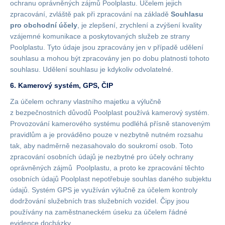
ochranu oprávněných zájmů Poolplastu. Účelem jejich
zpracování, zvláště pak při zpracování na základě
Souhlasu
pro obchodní účely
, je zlepšení, zrychlení a zvýšení kvality
vzájemné komunikace a poskytovaných služeb ze strany
Poolplastu. Tyto údaje jsou zpracovány jen v případě udělení
souhlasu a mohou být zpracovány jen po dobu platnosti tohoto
souhlasu. Udělení souhlasu je kdykoliv odvolatelné.
6. Kamerový systém, GPS, ČIP
Za účelem ochrany vlastního majetku a výlučně
z bezpečnostních důvodů Poolplast používá kamerový systém.
Provozování kamerového systému podléhá přísně stanoveným
pravidlům a je prováděno pouze v nezbytně nutném rozsahu
tak, aby nadměrně nezasahovalo do soukromí osob. Toto
zpracování osobních údajů je nezbytné pro účely ochrany
oprávněných zájmů Poolplastu, a proto ke zpracování těchto
osobních údajů Poolplast nepotřebuje souhlas daného subjektu
údajů. Systém GPS je využíván výlučně za účelem kontroly
dodržování služebních tras služebních vozidel. Čipy jsou
používány na zaměstnaneckém úseku za účelem řádné
evidence docházky.