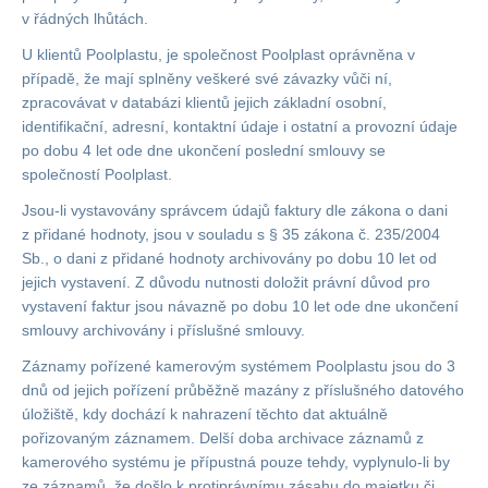
v řádných lhůtách.
U klientů Poolplastu, je společnost Poolplast oprávněna v
případě, že mají splněny veškeré své závazky vůči ní,
zpracovávat v databázi klientů jejich základní osobní,
identifikační, adresní, kontaktní údaje i ostatní a provozní údaje
po dobu 4 let ode dne ukončení poslední smlouvy se
společností Poolplast.
Jsou-li vystavovány správcem údajů faktury dle zákona o dani
z přidané hodnoty, jsou v souladu s § 35 zákona č. 235/2004
Sb., o dani z přidané hodnoty archivovány po dobu 10 let od
jejich vystavení. Z důvodu nutnosti doložit právní důvod pro
vystavení faktur jsou návazně po dobu 10 let ode dne ukončení
smlouvy archivovány i příslušné smlouvy.
Záznamy pořízené kamerovým systémem Poolplastu jsou do 3
dnů od jejich pořízení průběžně mazány z příslušného datového
úložiště, kdy dochází k nahrazení těchto dat aktuálně
pořizovaným záznamem. Delší doba archivace záznamů z
kamerového systému je přípustná pouze tehdy, vyplynulo-li by
ze záznamů, že došlo k protiprávnímu zásahu do majetku či