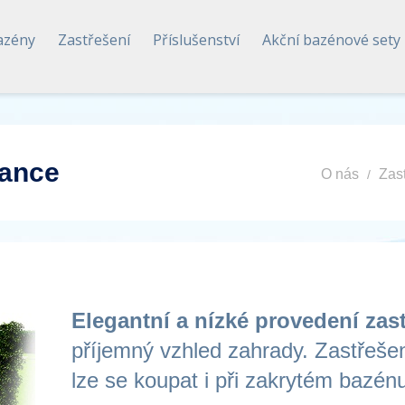
azény
Zastřešení
Příslušenství
Akční bazénové sety
gance
O nás
Zas
Elegantní a nízké provedení zas
příjemný vzhled zahrady. Zastřeše
lze se koupat i při zakrytém bazén