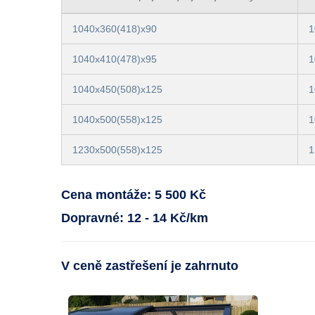
1040x360(418)x90
1
1040x410(478)x95
1
1040x450(508)x125
1
1040x500(558)x125
1
1230x500(558)x125
1
Cena montáže: 5 500 Kč
Dopravné: 12 - 14 Kč/km
V ceně zastřešení je zahrnuto