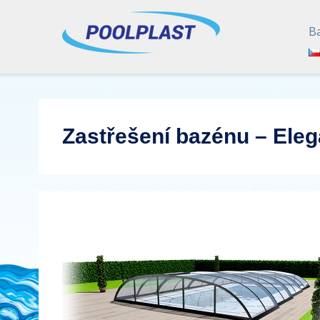
B
Zastřešení bazénu – Ele