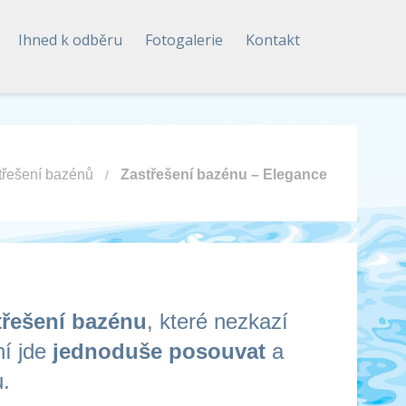
Ihned k odběru
Fotogalerie
Kontakt
třešení bazénů
Zastřešení bazénu – Elegance
třešení bazénu
, které nezkazí
ní jde
jednoduše posouvat
a
u.