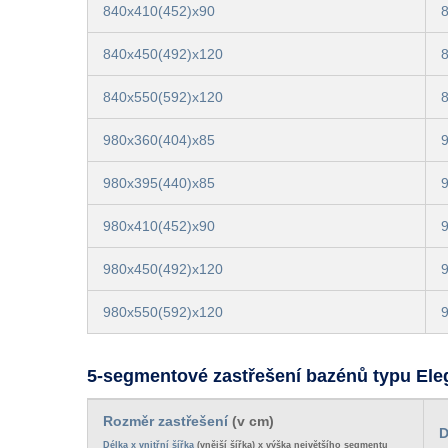
840x410(452)x90
840x450(492)x120
840x550(592)x120
980x360(404)x85
980x395(440)x85
980x410(452)x90
980x450(492)x120
980x550(592)x120
5-segmentové zastřešení bazénů typu El
Rozměr zastřešení
(v cm)
D
Délka x vnitřní šířka
(vnější šířka) x výška největšího segmentu