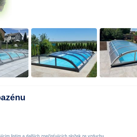
bazénu
ícím listím a dalších znečisťujících složek ze vzduchu