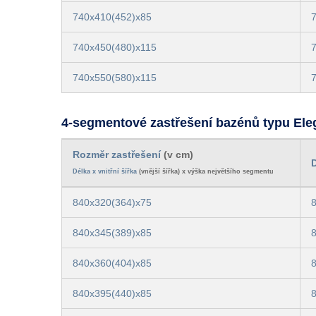
740x410(452)x85
740x450(480)x115
740x550(580)x115
4-segmentové zastřešení bazénů typu El
Rozměr zastřešení
(v cm)
D
Délka x vnitřní šířka
(vnější šířka) x výška největšího segmentu
840x320(364)x75
840x345(389)x85
840x360(404)x85
840x395(440)x85