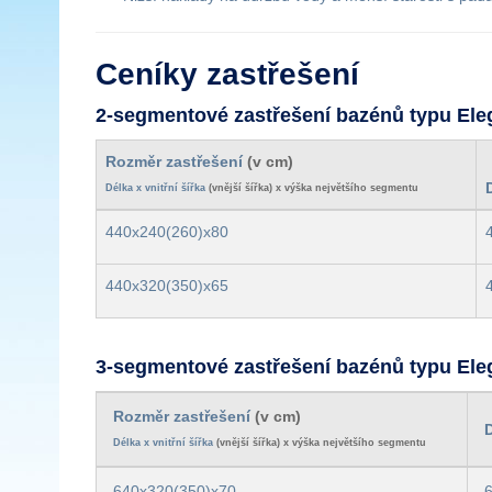
Ceníky zastřešení
2-segmentové zastřešení bazénů typu El
Rozměr zastřešení
(v cm)
Délka x vnitřní šířka
(vnější šířka) x výška největšího segmentu
440x240(260)x80
440x320(350)x65
3-segmentové zastřešení bazénů typu El
Rozměr zastřešení
(v cm)
D
Délka x vnitřní šířka
(vnější šířka) x výška největšího segmentu
640x320(350)x70