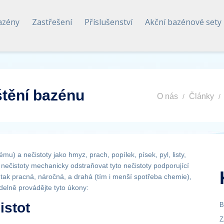
azény
Zastřešení
Příslušenství
Akční bazénové sety
tění bazénu
O nás
Články
u) a nečistoty jako hmyz, prach, popílek, písek, pyl, listy,
 nečistoty mechanicky odstraňovat tyto nečistoty podporující
tak pracná, náročná, a drahá (tím i menší spotřeba chemie),
elně provádějte tyto úkony:
istot
B
Z