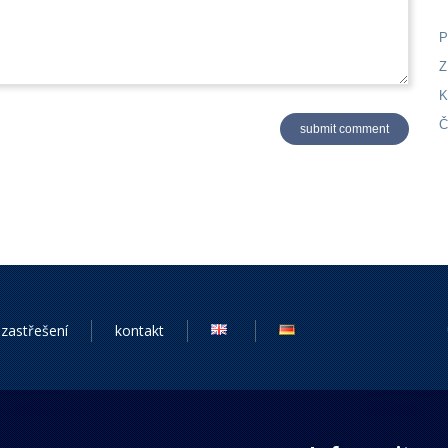
P
Z
K
Č
zastřešení
kontakt