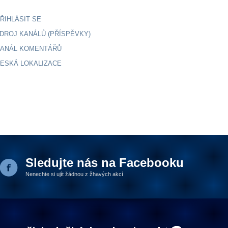
ŘIHLÁSIT SE
DROJ KANÁLŮ (PŘÍSPĚVKY)
ANÁL KOMENTÁŘŮ
ESKÁ LOKALIZACE
Sledujte nás na Facebooku
Nenechte si ujít žádnou z žhavých akcí