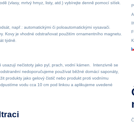
dě (vlasy, mrtvý hmyz, listy, atd.) vybírejte denně pomocí síťek.
P
A
I
 odsát, např.: automatickými či poloautomatickými vysavači.
F
kovy. Kovy je vhodné odstraňovat použitím ornamentního magnetu.
át týdně.
K
sazují nečistoty jako pyl, prach, vodní kámen. Intenzivně se
ro odstranění nedoporučujeme používat běžné domácí saponáty,
it produkty jako gelový čistič nebo produkt proti vodnímu
 odpustíme vodu cca 10 cm pod linkou a aplikujeme uvedené
traci
Č