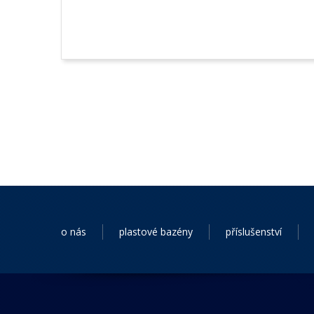
o nás
plastové bazény
příslušenství