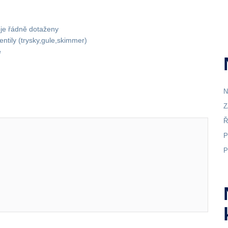
oje řádně dotaženy
entily (trysky,gule,skimmer)
e
N
Z
Ř
P
P